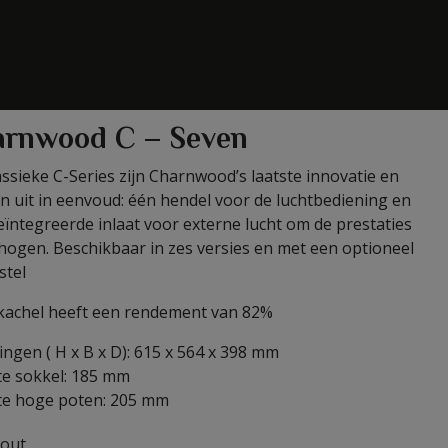
arnwood C – Seven
ssieke C-Series zijn Charnwood’s laatste innovatie en
n uit in eenvoud: één hendel voor de luchtbediening en
ïntegreerde inlaat voor externe lucht om de prestaties
hogen. Beschikbaar in zes versies en met een optioneel
stel
kachel heeft een rendement van 82%
ngen ( H x B x D): 615 x 564 x 398 mm
e sokkel: 185 mm
e hoge poten: 205 mm
out