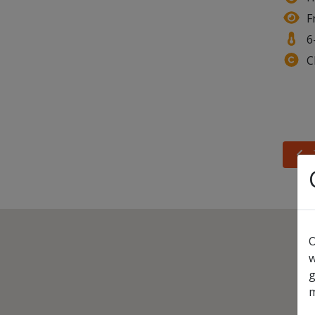
F
6
C
T
O
w
g
m