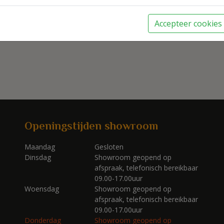
Accepteer cookies
Openingstijden showroom
Maandag
Gesloten
Dinsdag
Showroom geopend op
afspraak, telefonisch bereikbaar
09.00-17.00uur
Woensdag
Showroom geopend op
afspraak, telefonisch bereikbaar
09.00-17.00uur
Donderdag
Showroom geopend op