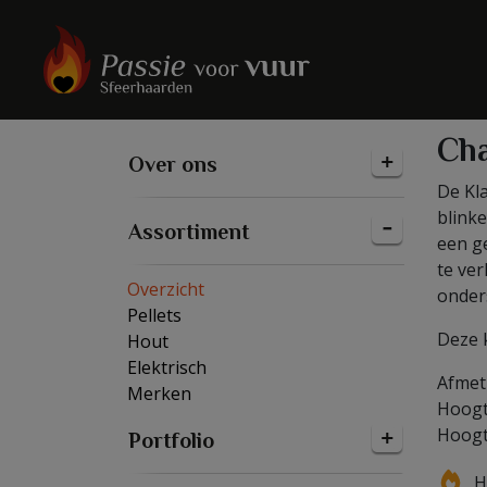
Ch
Over ons
De Kla
blinke
Assortiment
een ge
te ver
Overzicht
onder
Pellets
Deze 
Hout
Elektrisch
Afmeti
Merken
Hoogt
Hoogt
Portfolio
H