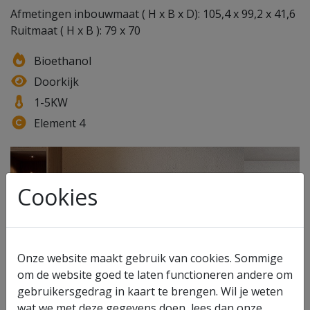
Afmetingen inbouwmaat ( H x B x D): 105,4 x 99,2 x 41,6
Ruitmaat ( H x B ): 79 x 70
Bioethanol
Doorkijk
1-5KW
Element 4
Cookies
Onze website maakt gebruik van cookies. Sommige
om de website goed te laten functioneren andere om
gebruikersgedrag in kaart te brengen. Wil je weten
wat we met deze gegevens doen, lees dan onze