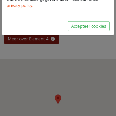
privacy policy.
Accepteer cookies
Terug naar overzicht
Print
Meer over Element 4