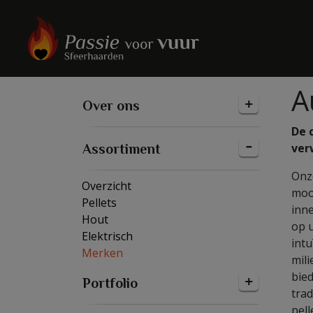
A
Over ons
De 
ver
Assortiment
Onze
Overzicht
moo
Pellets
inne
Hout
op 
Elektrisch
intu
Merken
mili
bied
Portfolio
trad
pell