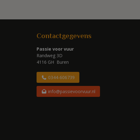
Contactgegevens
Passie voor vuur
Randweg 3D
4116 GH Buren
0344-606739
info@passievoorvuur.nl