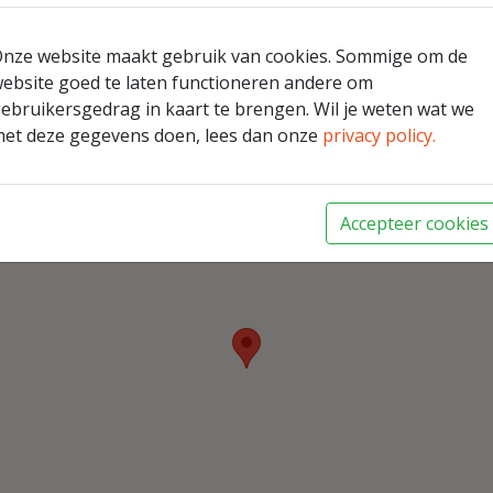
nen zowel met houtblokken als met houtpellets worden gev
nologische innovaties van pelletkachels met de natuurlijkh
nze website maakt gebruik van cookies. Sommige om de
branding met lage emissie, hernieuwbare grondstoffen en 
ebsite goed te laten functioneren andere om
ebruikersgedrag in kaart te brengen. Wil je weten wat we
kijk assortiment
et deze gegevens doen, lees dan onze
privacy policy.
Accepteer cookies