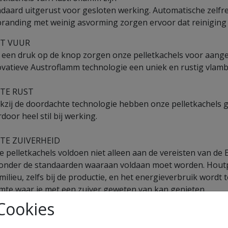
daard uitgerust voor gesloten werking. Automatische zelfr
branding met weinig asvorming zorgen ervoor dat reiniging
T VUUR
 een druk op de knop zorgen onze pelletkachels voor aang
ovatieve Austroflamm technologie een uniek en rustig vlamb
TE RUST
zij de doordachte technologie hebben onze pelletkachels ge
door heel stil bij werking.
TE ZUIVERHEID
 pelletkachels voldoen niet alleen aan de vereisten van d
 onder de standaarden waaraan voldaan moet worden. Houtp
milieu, zelfs bij de productie, en het energieverbruik word
mte waar je met een zuiver geweten van kan genieten.
Cookies
BI, HET BESTE VAN TWEE WERELDEN
troflamm heeft de perfecte oplossing voor iedereen die n