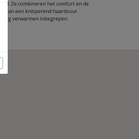
oed. Ze combineren het comfort en de
eid van een knisperend haardvuur.
zuinig verwarmen inbegrepen.