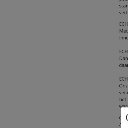
stan
ver
ECH
Met
inn
ECH
Dank
daar
ECH
Onze
ver
het 
war
COM
Aus