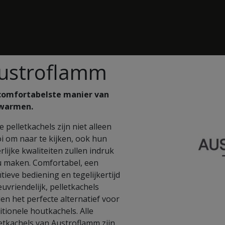
ustroflamm
comfortabelste manier van
warmen.
 pelletkachels zijn niet alleen
i om naar te kijken, ook hun
rlijke kwaliteiten zullen indruk
u maken. Comfortabel, een
ïtieve bediening en tegelijkertijd
euvriendelijk, pelletkachels
en het perfecte alternatief voor
itionele houtkachels. Alle
etkachels van Austroflamm zijn