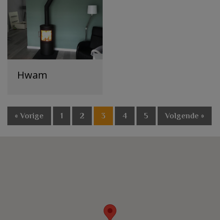
Hwam
« Vorige
1
2
3
4
5
Volgende »