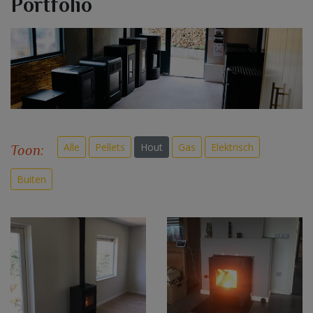
Portfolio
Alle
Pellets
Hout
Gas
Elektrisch
Toon:
Buiten